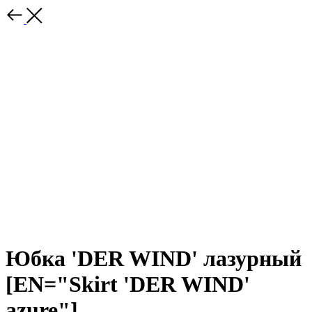
Юбка 'DER WIND' лазурный
[EN="Skirt 'DER WIND'
azure"]