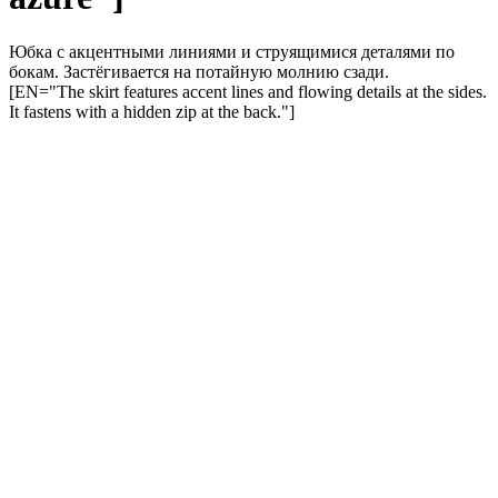
Юбка с акцентными линиями и струящимися деталями по
бокам. Застёгивается на потайную молнию сзади.
[EN="The skirt features accent lines and flowing details at the sides.
It fastens with a hidden zip at the back."]