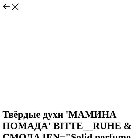
Твёрдые духи 'МАМИНА
ПОМАДА' BITTE__RUHE &
СМОЛА [EN="Solid perfume