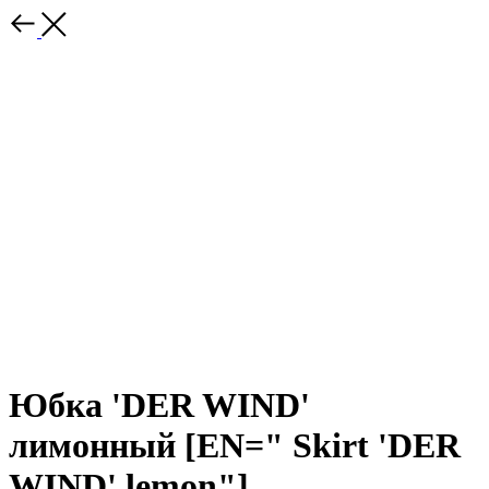
Юбка 'DER WIND'
лимонный [EN=" Skirt 'DER
WIND' lemon"]