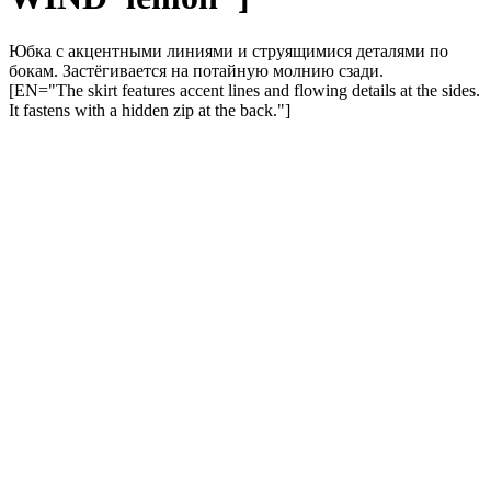
Юбка с акцентными линиями и струящимися деталями по
бокам. Застёгивается на потайную молнию сзади.
[EN="The skirt features accent lines and flowing details at the sides.
It fastens with a hidden zip at the back."]