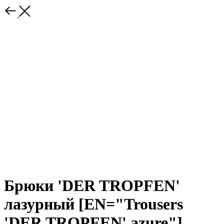
Брюки 'DER TROPFEN'
лазурный [EN="Trousers
'DER TROPFEN' azure"]