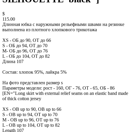
$
115.00
Длинная юбка с наружными рельефными швами на резинке
выполнена из плотного хлопкового трикотажа
XS - ОБ до 90, ОТ до 66
S - ОБ до 94, ОТ до 70
М- ОБ до 96, ОТ до 76
L - ОБ до 104, ОТ до 82
Длина 107
Состав: хлопок 95%, лайкра 5%
На фото представлен размер s
Параметры модели: рост - 160, ОГ - 76, ОТ - 65, ОБ - 86
[EN="Long skirt with external relief seams on an elastic band made
of thick cotton jersey
XS - OB up to 90, OB up to 66
S - OB up to 94, OT up to 70
M - OB up to 96, OT up to 76
L - OB up to 104, OT up to 82
Length 107