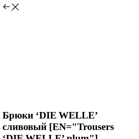
Брюки ‘DIE WELLE’
сливовый [EN="Trousers
‘DIE WELLE’ plum"]