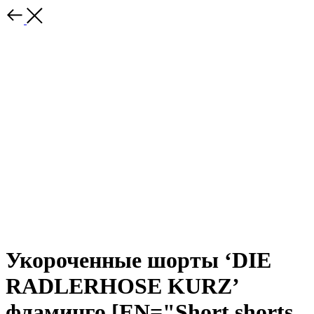
Укороченные шорты ‘DIE
RADLERHOSE KURZ’
фламинго [EN="Short shorts