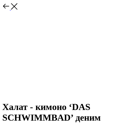
Халат - кимоно ‘DAS
SCHWIMMBAD’ деним