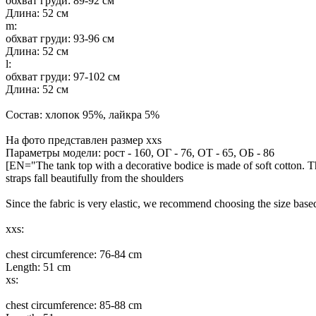
обхват груди: 89-92 см
Длина: 52 см
m:
обхват груди: 93-96 см
Длина: 52 см
l:
обхват груди: 97-102 см
Длина: 52 см
Состав: хлопок 95%, лайкра 5%
На фото представлен размер xxs
Параметры модели: рост - 160, ОГ - 76, ОТ - 65, ОБ - 86
[EN="The tank top with a decorative bodice is made of soft cotton. Th
straps fall beautifully from the shoulders
Since the fabric is very elastic, we recommend choosing the size based
xxs:
chest circumference: 76-84 cm
Length: 51 cm
xs:
chest circumference: 85-88 cm