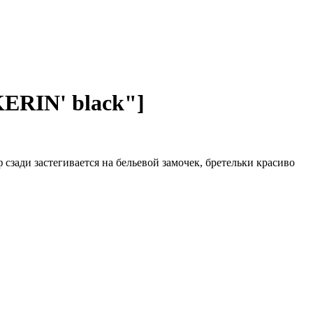
ERIN' black"]
зади застегивается на бельевой замочек, бретельки красиво