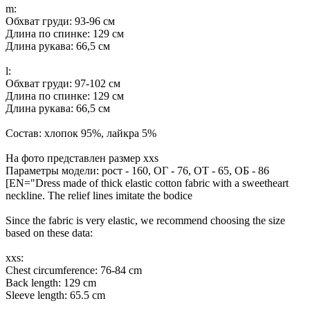
m:
Обхват груди: 93-96 см
Длина по спинке: 129 см
Длина рукава: 66,5 см
l:
Обхват груди: 97-102 см
Длина по спинке: 129 см
Длина рукава: 66,5 см
Состав: хлопок 95%, лайкра 5%
На фото представлен размер xxs
Параметры модели: рост - 160, ОГ - 76, ОТ - 65, ОБ - 86
[EN="Dress made of thick elastic cotton fabric with a sweetheart
neckline. The relief lines imitate the bodice
Since the fabric is very elastic, we recommend choosing the size
based on these data:
xxs:
Chest circumference: 76-84 cm
Back length: 129 cm
Sleeve length: 65.5 cm