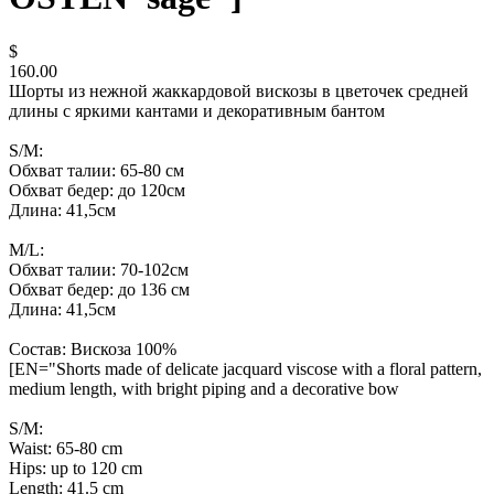
$
160.00
Шорты из нежной жаккардовой вискозы в цветочек средней
длины с яркими кантами и декоративным бантом
S/M:
Обхват талии: 65-80 см
Обхват бедер: до 120см
Длина: 41,5см
M/L:
Обхват талии: 70-102см
Обхват бедер: до 136 см
Длина: 41,5см
Состав: Вискоза 100%
[EN="Shorts made of delicate jacquard viscose with a floral pattern,
medium length, with bright piping and a decorative bow
S/M:
Waist: 65-80 cm
Hips: up to 120 cm
Length: 41.5 cm