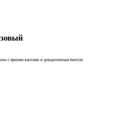
озовый
ины с яркими кантами и декоративным бантом