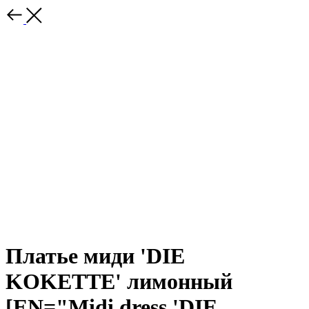
Платье миди 'DIE
KOKETTE' лимонный
[EN="Midi dress 'DIE