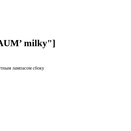
UM’ milky"]
стным лампасом сбоку