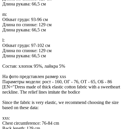
Длина рукава: 66,5 см
m:
Обхват груди: 93-96 см
Длина по спинке: 129 см
Длина рукава: 66,5 см
l:
Обхват груди: 97-102 см
Длина по спинке: 129 см
Длина рукава: 66,5 см
Состав: хлопок 95%, лайкра 5%
На фото представлен размер xxs
Параметры модели: рост - 160, ОГ - 76, ОТ - 65, ОБ - 86
[EN="Dress made of thick elastic cotton fabric with a sweetheart
neckline. The relief lines imitate the bodice
Since the fabric is very elastic, we recommend choosing the size
based on these data:
xxs:
Chest circumference: 76-84 cm
Back length: 129 cm