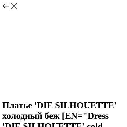
Платье 'DIE SILHOUETTE'
холодный беж [EN="Dress
'DIE SILHOUETTE' cold