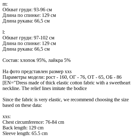
m:
Обхват груди: 93-96 см
Длина по спинке: 129 см
Длина рукава: 66,5 см
l:
Обхват груди: 97-102 см
Длина по спинке: 129 см
Длина рукава: 66,5 см
Состав: хлопок 95%, лайкра 5%
На фото представлен размер xxs
Параметры модели: рост - 160, ОГ - 76, ОТ - 65, ОБ - 86
[EN="Dress made of thick elastic cotton fabric with a sweetheart
neckline. The relief lines imitate the bodice
Since the fabric is very elastic, we recommend choosing the size
based on these data:
xxs:
Chest circumference: 76-84 cm
Back length: 129 cm
Sleeve length: 65.5 cm