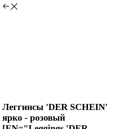
Леггинсы 'DER SCHEIN'
ярко - розовый
[EN="Leggings 'DER