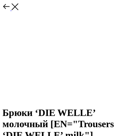
Брюки ‘DIE WELLE’
молочный [EN="Trousers
‘DIE WELLE’ milk"]