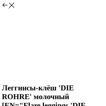
Леггинсы-клёш 'DIE
ROHRE' молочный
[EN="Flare leggings 'DIE